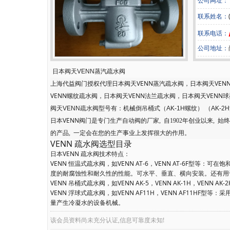
公司网址：
联系姓名：
联系电话：
公司地址：
日本阀天VENN蒸汽疏水阀
上海代益阀门授权代理日本阀天VENN蒸汽疏水阀，
日本阀天VEN
VENN螺纹疏水阀，日本阀天VENN法兰疏水阀，日本阀天VENN
阀天VENN疏水阀型号有：机械倒吊桶式（AK-1H螺纹） （AK-2H法兰）
日本VENN阀门
是专门生产自动阀的厂家
,
自
1902
年创业以来
,
始终
的产品
,
一定会在您的生产事业上发挥很大的作用。
VENN 疏水阀选型目录
日本VENN 疏水阀技术特点：
VENN 恒温式疏水阀，如VENN AT-6，VENN AT-6F
度的耐腐蚀性和耐久性的性能。可水平、垂直、横向安装。还有
VENN 吊桶式疏水阀，如VENN AK-5，VENN AK-1H
VENN 浮球式疏水阀，如VENN AF11H，VENN AF1
量产生冷凝水的设备机械。
该会员资料尚未充分认证,信息可靠度未知!