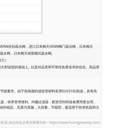
VENN丝扣疏水阀，进口日本阀天VENN阀门疏水阀，日本阀天
蒸汽疏水阀，日本阀天倒置桶式疏水阀。
F法兰）
和大胆设想的基础上
,
以及对品质和可靠性执着追求的信念。高品质
达到节能要求。由于热电偶的波纹管材料采用SUS316L制成，具有高
都安装了上盖，保养管理便利。内藏过滤器，配管空间和设备费用更合理。
少，起动动作稳定。无蒸汽泄漏，大排量，节能型，最适用于热管机器和大
联系,请说明是从
黄页网
看到的 - https://www.huangyewang.com/