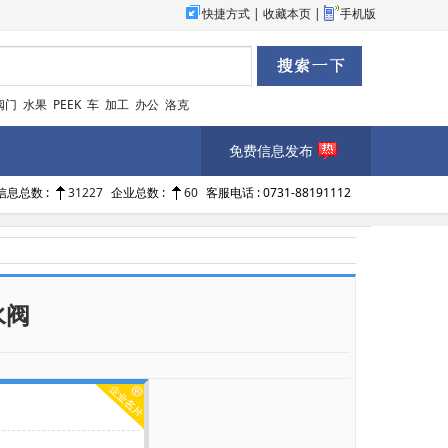
快捷方式
|
收藏本页
|
手机版
阀门
水果
PEEK
车
加工
办公
洛克
免费信息发布
信息总数 :
31227
企业总数 :
60
客服电话 : 0731-88191112
水阀