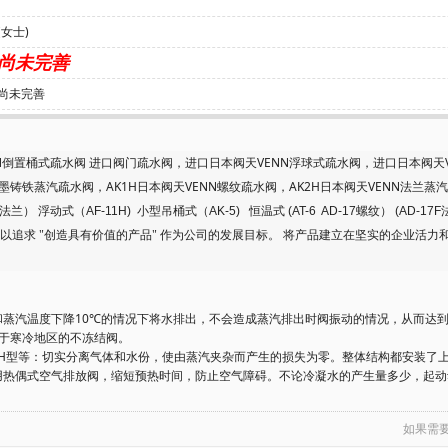
(女士)
尚未完善
尚未完善
N倒置桶式疏水阀
进口阀门疏水阀
，进口日本阀天VENN浮球式疏水阀，进口日本阀天
球墨铸铁蒸汽疏水阀，AK1H日本阀天VENN螺纹疏水阀，AK2H日本阀天VENN法兰
 浮动式（AF-11H) 小型吊桶式（AK-5) 恒温式 (AT-6 AD-17螺纹） (AD-17
以追求
"
创造具有价值的产品
"
作为公司的发展目标。
将产品建立在坚实的企业活力
型等：可在饱和蒸汽温度下降10℃的情况下将水排出，不会造成蒸汽排出时阀振动的情况，从而
用于寒冷地区的不冻结阀。
，VENN AK-2H型等：切实分离气体和水份，使由蒸汽夹杂而产生的损失为零。整体结构
1HF型等：采用热偶式空气排放阀，缩短预热时间，防止空气障碍。不论冷凝水的产生量多
如果需要