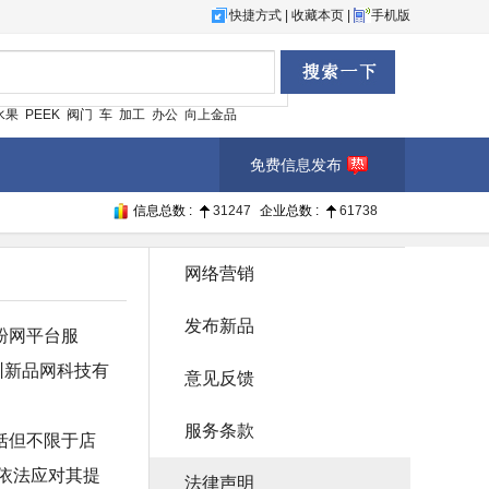
快捷方式
|
收藏本页
|
手机版
水果
PEEK
阀门
车
加工
办公
向上金品
免费信息发布
信息总数 :
31247
企业总数 :
61738
网络营销
发布新品
粉网平台服
圳新品网科技有
意见反馈
服务条款
括但不限于店
依法应对其提
法律声明