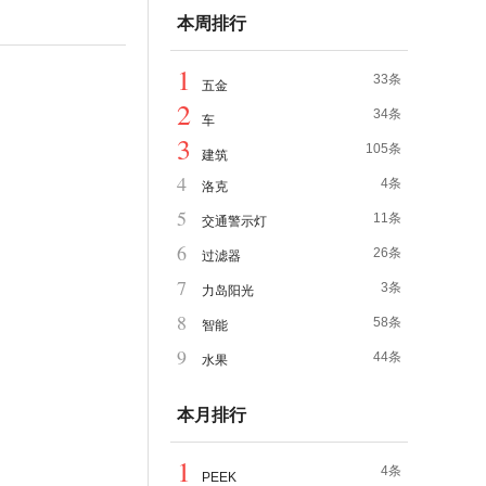
本周排行
1
33条
五金
2
34条
车
3
105条
建筑
4
4条
洛克
5
11条
交通警示灯
6
26条
过滤器
7
3条
力岛阳光
8
58条
智能
9
44条
水果
本月排行
1
4条
PEEK