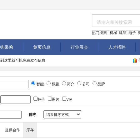
/
热门搜索 :
机械
建筑
电子
购采购
黄页信息
行业展会
人才招聘
om/ ,来到这里就可以免费发布信息
智能
标题
简介
公司
品牌
至
标价
图片
VIP
排序
提供合作
库存