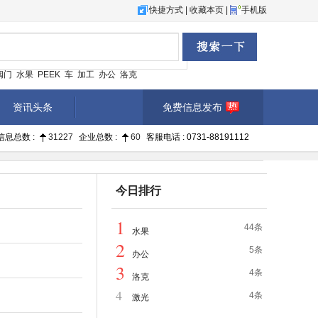
快捷方式
|
收藏本页
|
手机版
阀门
水果
PEEK
车
加工
办公
洛克
资讯头条
免费信息发布
信息总数 :
31227
企业总数 :
60
客服电话 : 0731-88191112
今日排行
1
44条
水果
2
5条
办公
3
4条
洛克
4
4条
激光