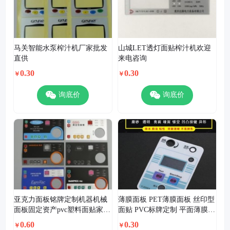
马关智能水泵榨汁机厂家批发
山城LET透灯面贴榨汁机欢迎
直供
来电咨询
0.30
0.30
￥
￥
询底价
询底价
亚克力面板铭牌定制机器机械
薄膜面板 PET薄膜面板 丝印型
面板固定资产pvc塑料面贴家具
面贴 PVC标牌定制 平面薄膜开
标牌制作亚克力面板标识牌丝
关
0.60
0.30
￥
￥