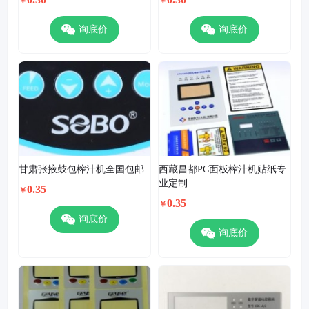
￥
￥
询底价
询底价
甘肃张掖鼓包榨汁机全国包邮
西藏昌都PC面板榨汁机贴纸专
业定制
0.35
￥
0.35
￥
询底价
询底价