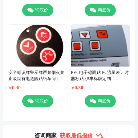
印不锈钢铝面板定做
询底价
询底价
安全标识牌警示牌严禁烟火禁
PVC电子称面贴 PC流量表计时
止吸烟有电危险贴纸车间工地
器标贴 伊丰标牌定制
施工生产警告标志标牌提示标
0.30
0.30
￥
￥
示贴标语亚克力消防定做
询底价
询底价
咨询商家
获取最低报价