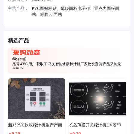
主营产品：
PVC面贴标贴、薄膜面板电子秤、亚克力面板面
贴、标牌pet面贴
3分钟前
尾号 3749
用户 获取了
PVC电子称面贴 PC流量表计时器标贴 伊丰标
精选产品
牌定制
产品采购最低报价
39分钟前
尾号 9061
用户 获取了
薄膜面板 PET薄膜面板 丝印型面贴 PVC标牌定
制 平面薄膜开关
产品采购最低报价
60分钟前
尾号 4393
用户 获取了
马关智能水泵榨汁机厂家批发直供
产品采购最
低报价
36分钟前
尾号 4213
用户 获取了
薄膜面板 PET薄膜面板 丝印型面贴 PVC标牌定
制 平面薄膜开关
产品采购最低报价
58分钟前
尾号 3529
用户 获取了
安全标识牌警示牌严禁烟火禁止吸烟有电危险
贴纸车间工地施工生产警告标志标牌提示标示贴标语亚克力消防定做
59分钟前
产品采购最低报价
尾号 7114
用户 获取了
马关智能水泵榨汁机厂家批发直供
产品采购最
低报价
新郑PVC软膜榨汁机生产产商
长岛薄膜开关榨汁机UV胶印
0.30
0.30